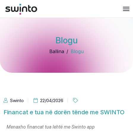
Blogu
Ballina
Blogu
Swinto
22/04/2026
Financat e tua në dorën tënde me SWINTO
Menaxho financat tua lehtë me Swinto app