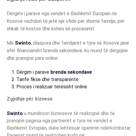
Dërgimi i parave nga vendet e Bashkimit Europian në
Kosovë vazhdon të jetë një sfidë për shumë familje, për
shkak të kostos dhe kohës së procesimit.
Me
Swinto
, diaspora dhe familjarët e tyre në Kosovë janë
afër financiarisht brenda sekondave, ku mund të dërgojnë
dhe pranojnë para online:
Dërgim i parave
brenda sekondave
Tarifë fikse dhe transparente
Proces i realizuar tërësisht online
Zgjidhje për biznese
Swinto
u mundëson bizneseve të realizojnë dhe të
pranojnë pagesa nga partnerët e tyre në vendet e
Bashkimit Evropian, duke lehtësuar operimin ndërkombëtar.
Pagesat mund të realizohen kudo në: