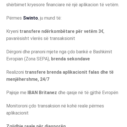
shërbimet kryesore financiare në një aplikacion të vetëm.
Përmes
Swinto
, ju mund të:
Kryeni
transfere ndërkombëtare për vetëm 3€
,
pavarësisht vlerës së transaksionit
Dërgoni dhe pranoni mjete nga çdo bankë e Bashkimit
Evropian (Zona SEPA),
brenda sekondave
Realizoni
transfere brenda aplikacionit falas dhe të
menjëhershme, 24/7
Pajisje me
IBAN Britanez
dhe qasje në të gjithë Evropën
Monitoroni çdo transaksion në kohë reale përmes
aplikacionit
Zgjidhje reale për diasporën