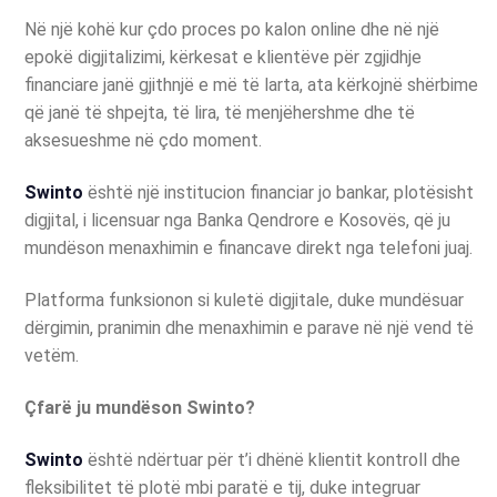
Në një kohë kur çdo proces po kalon online dhe në një
epokë digjitalizimi, kërkesat e klientëve për zgjidhje
financiare janë gjithnjë e më të larta, ata kërkojnë shërbime
që janë të shpejta, të lira, të menjëhershme dhe të
aksesueshme në çdo moment.
Swinto
është një institucion financiar jo bankar, plotësisht
digjital, i licensuar nga Banka Qendrore e Kosovës, që ju
mundëson menaxhimin e financave direkt nga telefoni juaj.
Platforma funksionon si kuletë digjitale, duke mundësuar
dërgimin, pranimin dhe menaxhimin e parave në një vend të
vetëm.
Çfarë ju mundëson Swinto?
Swinto
është ndërtuar për t’i dhënë klientit kontroll dhe
fleksibilitet të plotë mbi paratë e tij, duke integruar