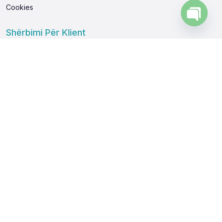
Cookies
Open
Shërbimi Për Klient
chaty
0800 500 55
038 600 440
048 999 945
info@swinto.com
Shkarko Aplikacionin