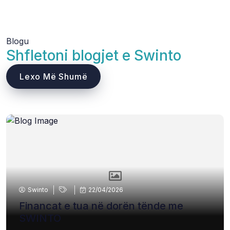
Blogu
Shfletoni blogjet e Swinto
Lexo Më Shumë
Swinto
22/04/2026
Financat e tua në dorën tënde me
SWINTO