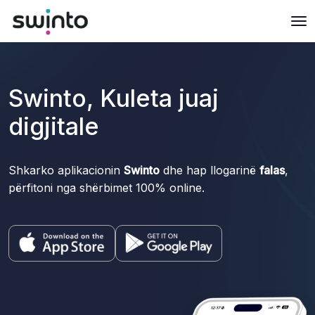
Swinto, Kuleta juaj
digjitale
Shkarko aplikacionin
Swinto
dhe hap llogarinë
falas
,
përfitoni nga shërbimet 100% online.