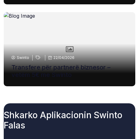
Swinto
22/04/2026
Transfere për partnerë biznesor –
vetëm 5€ me Swinto
Shkarko Aplikacionin Swinto
Falas