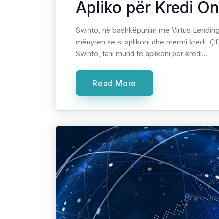
Apliko për Kredi On
Swinto, në bashkëpunim me Virtus Lending, s
mënyrën se si aplikoni dhe merrni kredi. Ç
Swinto, tani mund të aplikoni për kredi...
Read More