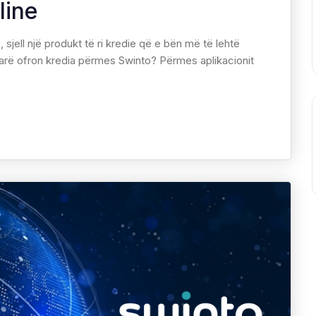
line
jell një produkt të ri kredie që e bën më të lehtë
farë ofron kredia përmes Swinto? Përmes aplikacionit