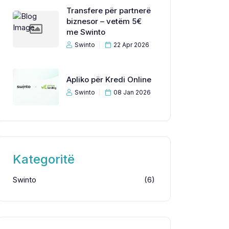
Transfere për partnerë
biznesor – vetëm 5€
me Swinto
Swinto
22 Apr 2026
Apliko për Kredi Online
Swinto
08 Jan 2026
Kategoritë
Swinto
(6)