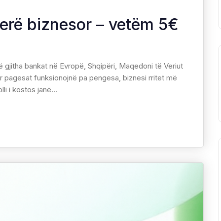
nerë biznesor – vetëm 5€
 gjitha bankat në Evropë, Shqipëri, Maqedoni të Veriut
 pagesat funksionojnë pa pengesa, biznesi rritet më
li i kostos janë...