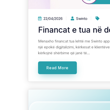
22/04/2026
Swinto
Financat e tua në
Menaxho financat tua lehtë me Swinto app
një epokë digjitalizimi, kërkesat e klientëve 
kërkojnë shërbime që janë të...
Read More