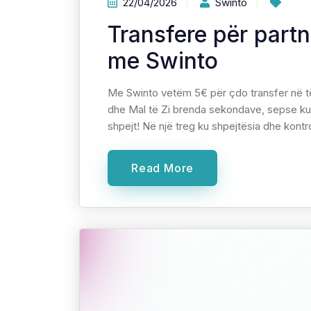
22/04/2026
Swinto
Transfere për part
me Swinto
Me Swinto vetëm 5€ për çdo transfer në të
dhe Mal të Zi brenda sekondave, sepse kur
shpejt! Në një treg ku shpejtësia dhe kontrol
Read More