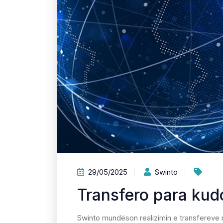
29/05/2025
Swinto
Transfero para kud
Swinto mundëson realizimin e transfereve 