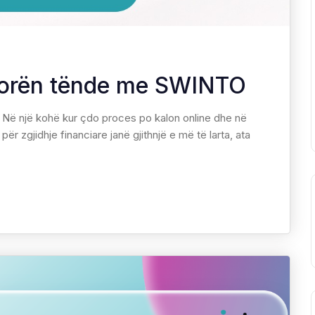
 dorën tënde me SWINTO
 Në një kohë kur çdo proces po kalon online dhe në
për zgjidhje financiare janë gjithnjë e më të larta, ata